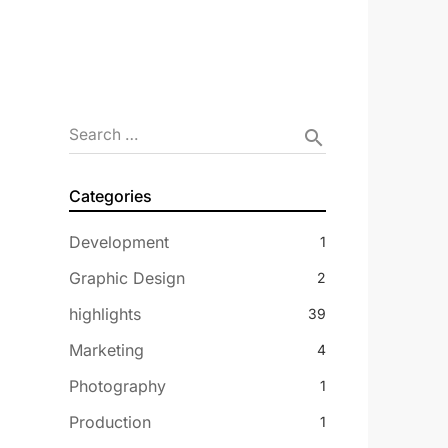
Search …
search
Categories
Development
1
Graphic Design
2
highlights
39
Marketing
4
Photography
1
Production
1