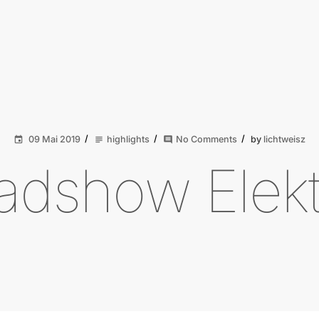
09 Mai 2019
highlights
No Comments
by
lichtweisz
event
subject
comment
adshow Elektr