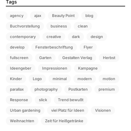
Tags
agency
ajax
Beauty Point
blog
Buchvorstellung
business
clean
contemporary
creative
dark
design
develop
Fensterbeschriftung
Flyer
fullscreen
Garten
Gestalten Verlag
Herbst
Ideengeber
Impressionen
Kampagne
Kinder
Logo
minimal
modern
motion
parallax
photography
Postkarten
premium
Response
slick
Trend bewußt
Urban gardening
viel Platz für Ideen
Visionen
Weihnachten
Zeit für Heißgetränke