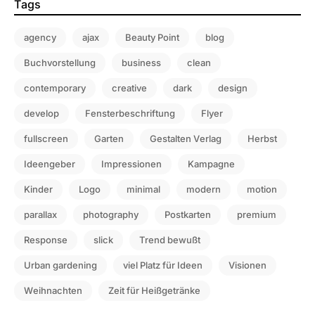
Tags
agency
ajax
Beauty Point
blog
Buchvorstellung
business
clean
contemporary
creative
dark
design
develop
Fensterbeschriftung
Flyer
fullscreen
Garten
Gestalten Verlag
Herbst
Ideengeber
Impressionen
Kampagne
Kinder
Logo
minimal
modern
motion
parallax
photography
Postkarten
premium
Response
slick
Trend bewußt
Urban gardening
viel Platz für Ideen
Visionen
Weihnachten
Zeit für Heißgetränke