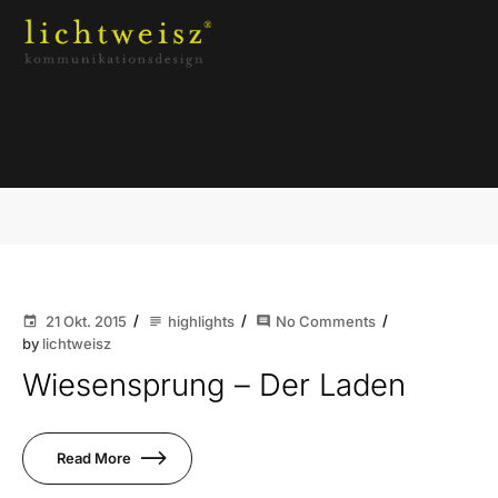
Postkarten
21 Okt. 2015
highlights
No Comments
event
subject
comment
by
lichtweisz
Wiesensprung – Der Laden
Read More