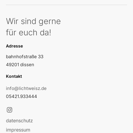
m
Wir sind gerne
für euch da!
Adresse
bahnhofstraße 33
49201 dissen
Kontakt
info@lichtweisz.de
05421.933444
I
n
datenschutz
s
impressum
t