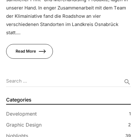
unserer Hand. In enger Zusammenarbeit mit dem Team
der Klimainiative fand die Roadshow an vier
verschiedenen Standorten im Landkreis Osnabrück
statt....
Read More
Search …
search
Categories
Development
1
Graphic Design
2
highlights
39