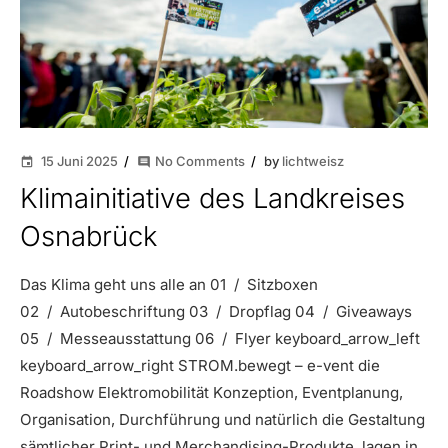
15 Juni 2025
No Comments
by
lichtweisz
event
comment
Klimainitiative des Landkreises
Osnabrück
Das Klima geht uns alle an 01 / Sitzboxen
02 / Autobeschriftung 03 / Dropflag 04 / Giveaways
05 / Messeausstattung 06 / Flyer keyboard_arrow_left
keyboard_arrow_right STROM.bewegt – e-vent die
Roadshow Elektromobilität Konzeption, Eventplanung,
Organisation, Durchführung und natürlich die Gestaltung
sämtlicher Print- und Merchandising-Produkte, lagen in